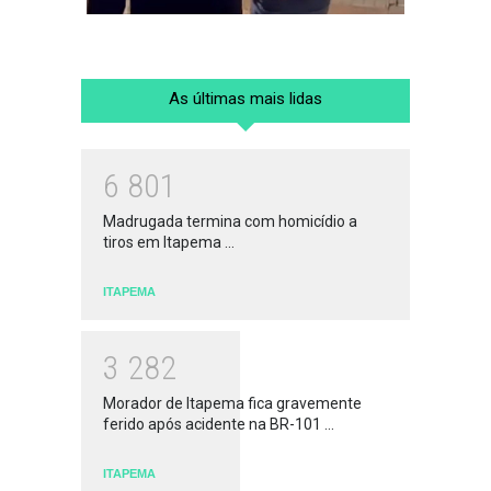
As últimas mais lidas
6
8
0
1
Madrugada termina com homicídio a
tiros em Itapema ...
ITAPEMA
3
2
8
2
Morador de Itapema fica gravemente
ferido após acidente na BR-101 ...
ITAPEMA