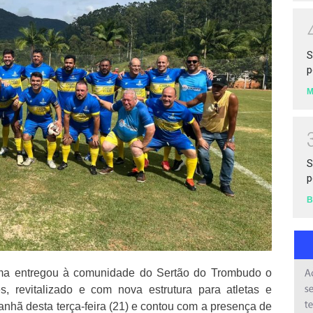
S
p
S
p
B
ma entregou à comunidade do Sertão do Trombudo o
 revitalizado e com nova estrutura para atletas e
anhã desta terça-feira (21) e contou com a presença de