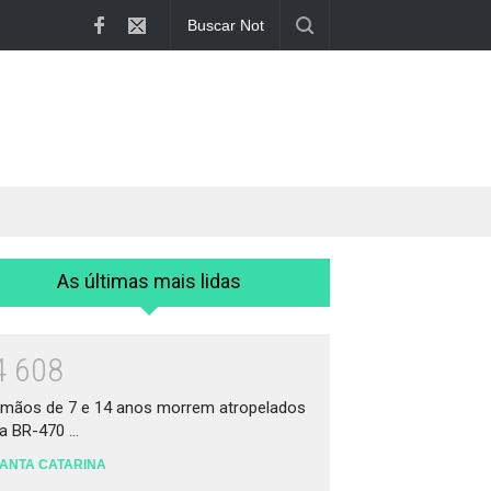
Irmãos de 7 e 14 anos morrem atropelado...
As últimas mais lidas
4
6
0
8
rmãos de 7 e 14 anos morrem atropelados
a BR-470 ...
ANTA CATARINA