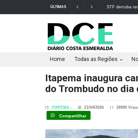
STF derruba res
ÚLTIMAS
Home
Todas as Regiões
No
Itapema inaugura ca
do Trombudo no dia 
ITAPEMA
-
21/04/2026
18990 Visu
Compartilhar