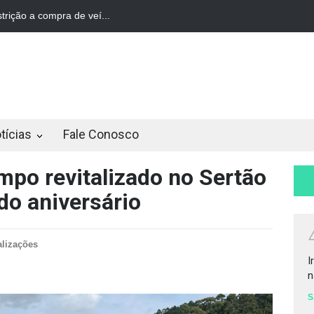
trição a compra de veí...
STF derruba restrição a compra de veí...
tícias
Fale Conosco
mpo revitalizado no Sertão
do aniversário
alizações
I
n
S