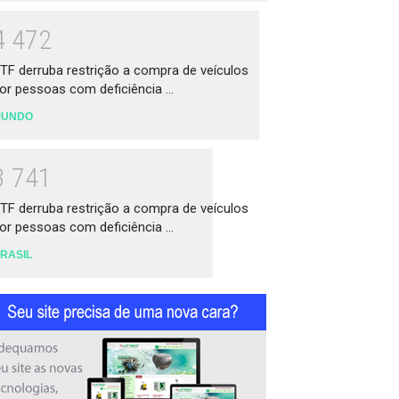
4
4
7
2
TF derruba restrição a compra de veículos
or pessoas com deficiência ...
MUNDO
3
7
4
1
TF derruba restrição a compra de veículos
or pessoas com deficiência ...
RASIL