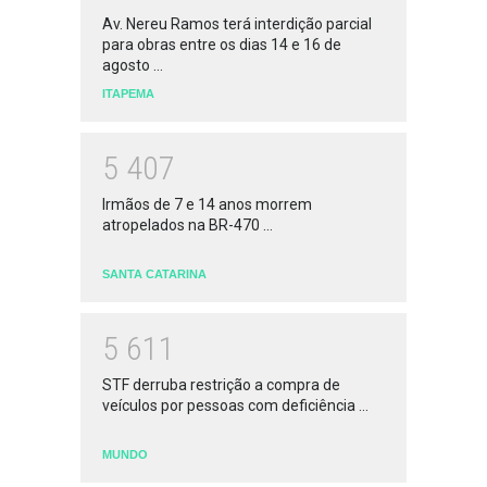
Av. Nereu Ramos terá interdição parcial
para obras entre os dias 14 e 16 de
agosto ...
ITAPEMA
5
4
0
7
Irmãos de 7 e 14 anos morrem
atropelados na BR-470 ...
SANTA CATARINA
5
6
1
1
STF derruba restrição a compra de
veículos por pessoas com deficiência ...
MUNDO