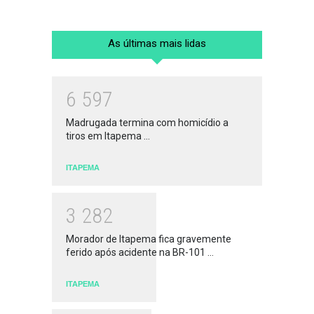
As últimas mais lidas
6
5
9
7
Madrugada termina com homicídio a
tiros em Itapema ...
ITAPEMA
3
2
8
2
Morador de Itapema fica gravemente
ferido após acidente na BR-101 ...
ITAPEMA