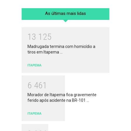
As últimas mais lidas
1
3
1
2
5
Madrugada termina com homicídio a
tiros em Itapema ...
ITAPEMA
6
4
6
1
Morador de Itapema fica gravemente
ferido após acidente na BR-101 ...
ITAPEMA