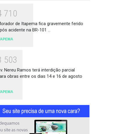
4
7
1
0
orador de Itapema fica gravemente ferido
pós acidente na BR-101 ...
TAPEMA
3
5
0
3
v. Nereu Ramos terá interdição parcial
ara obras entre os dias 14 e 16 de agosto
TAPEMA