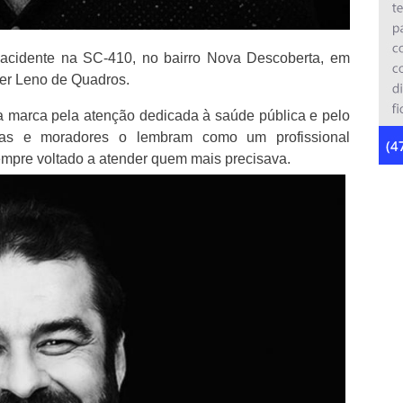
e acidente na SC-410, no bairro Nova Descoberta, em
ser Leno de Quadros.
ua marca pela atenção dedicada à saúde pública e pelo
gas e moradores o lembram como um profissional
mpre voltado a atender quem mais precisava.