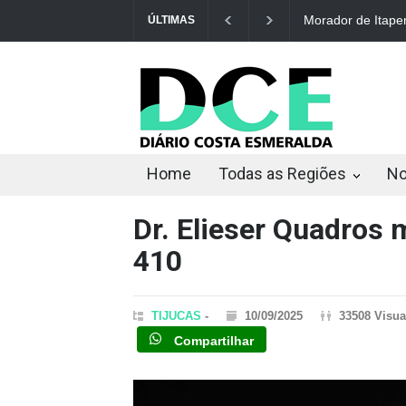
Morador de Itapema
ÚLTIMAS
Home
Todas as Regiões
No
Dr. Elieser Quadros 
410
TIJUCAS
-
10/09/2025
33508 Visua
Compartilhar