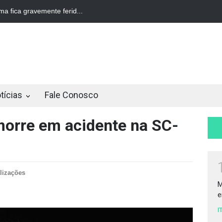
 fica gravemente ferid...
Av. Nereu Ramos terá interdição parci...
tícias
Fale Conosco
morre em acidente na SC-
lizações
M
e
I