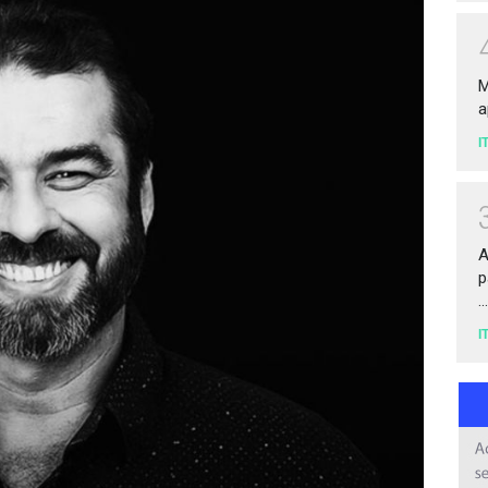
M
a
I
A
p
...
I