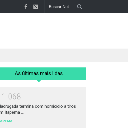
Madrugada termina com homicídio a tiros...
As últimas mais lidas
1
1
0
6
8
adrugada termina com homicídio a tiros
m Itapema ...
TAPEMA