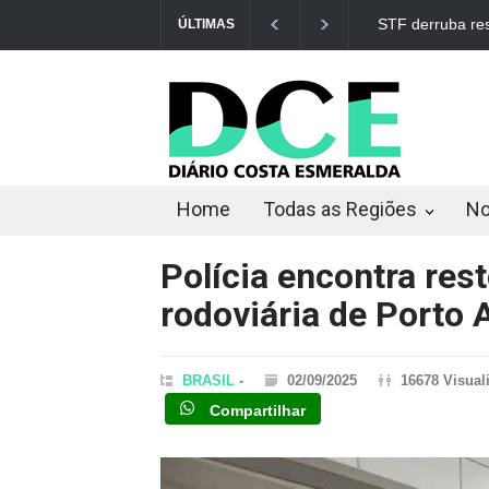
STF derruba res
ÚLTIMAS
Home
Todas as Regiões
No
Polícia encontra re
rodoviária de Porto 
BRASIL
-
02/09/2025
16678 Visual
Compartilhar