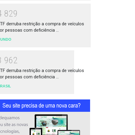
4
8
2
9
TF derruba restrição a compra de veículos
or pessoas com deficiência ...
MUNDO
3
9
6
2
TF derruba restrição a compra de veículos
or pessoas com deficiência ...
RASIL