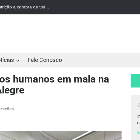
trição a compra de veí...
STF derruba restrição a compra de veí...
tícias
Fale Conosco
stos humanos em mala na
Alegre
izações
I
n
S