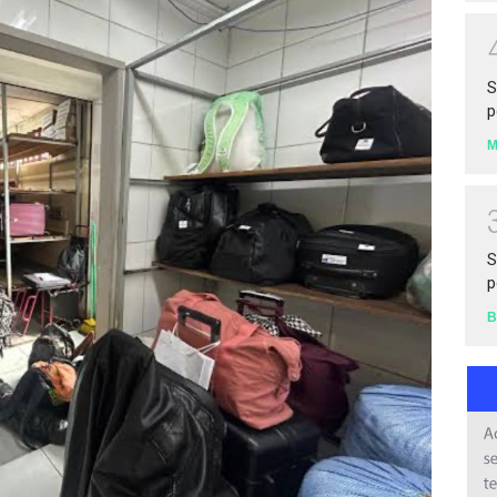
S
p
S
p
B