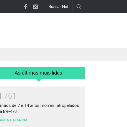
Irmãos de 7 e 14 anos morrem atropelado...
As últimas mais lidas
4
7
6
1
rmãos de 7 e 14 anos morrem atropelados
a BR-470 ...
ANTA CATARINA