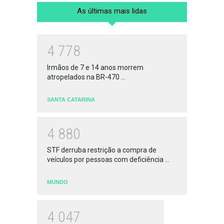
As últimas mais lidas
4
7
7
8
Irmãos de 7 e 14 anos morrem
atropelados na BR-470 ...
SANTA CATARINA
4
8
8
0
STF derruba restrição a compra de
veículos por pessoas com deficiência ...
MUNDO
4
0
4
7