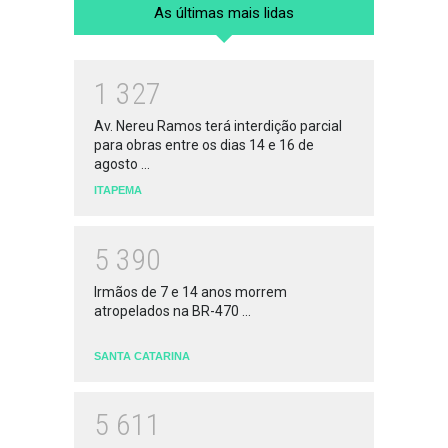
As últimas mais lidas
1
3
2
7
Av. Nereu Ramos terá interdição parcial
para obras entre os dias 14 e 16 de
agosto ...
ITAPEMA
5
3
9
0
Irmãos de 7 e 14 anos morrem
atropelados na BR-470 ...
SANTA CATARINA
5
6
1
1