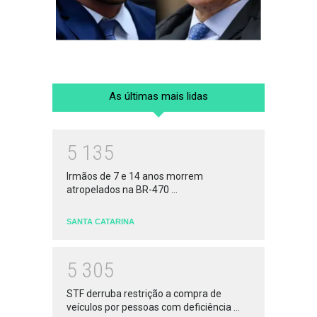
As últimas mais lidas
5
1
3
5
Irmãos de 7 e 14 anos morrem
atropelados na BR-470 ...
SANTA CATARINA
5
3
0
5
STF derruba restrição a compra de
veículos por pessoas com deficiência ...